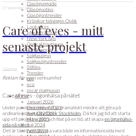
Glasögonguide
27 september 2022
Glasögontips
Glasögontrender
Krönikor tidningen Optik
Care of eyes - mitt
Lookalikes
Mode från förr
New York tips
senaste projekt
Optical boutiques
Optikerprat
Solglasögon
Solglasögontrender
Stiltips
Glasögon
Trender
Reklam för egen verksamhet
cos
eco
oscar magnuson
Care of eyes - ögonhälsa på nätet
ARKIV
Januari 2026
Under pandemin blev det ju dramatiskt mindre att göra på
December 2025
ordinarie jobbet
Augusti 2025
City Optik Stockholm
. Då fick jag tid att starta
upp ett projekt vi gått och filat på en tid, att skapa
Mars 2025
en ögonhälso-
sida på nätet
Juli 2024
.
Det är tänkt att den ska vara både en informationssida med
April 2024