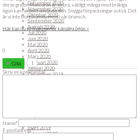
December 2020
deras grejer. Mascaran är så bra, väldigt många med bråkiga
November 2020
ögon kan faktiskt använda den. Snygga förpackningar också. Det
Oktober 2020
är vi inte bortskämda med i vår bransch.
September 2020
Augusti 2020
Här kan du se makeup för känsliga ögon >
Juli 2020
Juni 2020
Maj 2020
0
April 2020
Mars 2020
Februari 2020
1
Gilla
Januari 2020
Skriv en kommentar
December 2019
November 2019
Oktober 2019
September 2019
Augusti 2019
Juli 2019
Juni 2019
Maj 2019
April 2019
Namn*
Mars 2019
E-postadress*
Februari 2019
Januari 2019