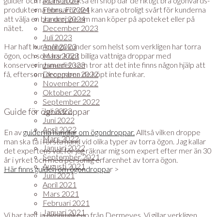
guider och råd, men också en shop där de riktigt bra ögonvårds-
Mars 2024
produkterna finns. För det kan vara otroligt svårt för kunderna
Februari 2024
att välja en bra droppe om man köper på apoteket eller på
Januari 2024
nätet.
December 2023
Juli 2023
Har haft hur många kunder som helst som verkligen har torra
April 2023
ögon, och som har köpt billiga vattniga droppar med
Mars 2023
konserveringsmedel, som tror att det inte finns någon hjälp att
Januari 2023
få, eftersom dropparna de köpt inte funkar.
December 2022
November 2022
Oktober 2022
September 2022
Guide för ögondroppar
Juli 2022
Juni 2022
April 2022
En av
guiderna handlar om ögondroppar.
Alltså vilken droppe
Mars 2022
man ska ta i första hand vid olika typer av torra ögon. Jag kallar
Januari 2022
det expertens val, för jag räknar mig som expert efter mer än 30
September 2021
år i yrket och med personlig erfarenhet av torra ögon.
Augusti 2021
Här finns guiden om ögondroppa
r >
Juni 2021
April 2021
Mars 2021
Februari 2021
Januari 2021
Vi har tagit in ögonmakeup från Dermeyes. Vi gillar verkligen