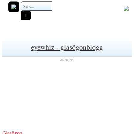
eyewhiz - glasögonblogg
Glasögon