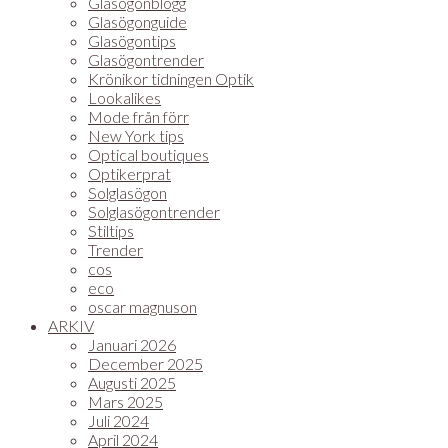
Glasögonblogg
Glasögonguide
Glasögontips
Glasögontrender
Krönikor tidningen Optik
Lookalikes
Mode från förr
New York tips
Optical boutiques
Optikerprat
Solglasögon
Solglasögontrender
Stiltips
Trender
cos
eco
oscar magnuson
ARKIV
Januari 2026
December 2025
Augusti 2025
Mars 2025
Juli 2024
April 2024