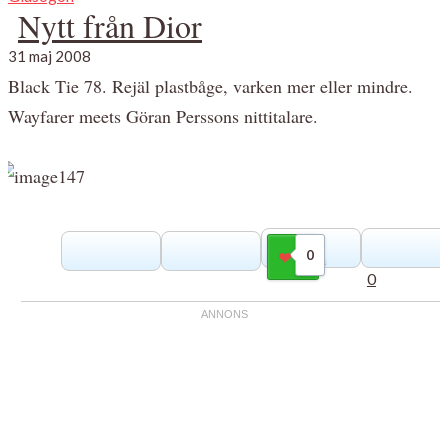
Nytt från Dior
31 maj 2008
Black Tie 78. Rejäl plastbåge, varken mer eller mindre.
Wayfarer meets Göran Perssons nittitalare.
0
Gilla
0