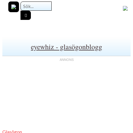
eyewhiz - glasögonblogg
Glasögon