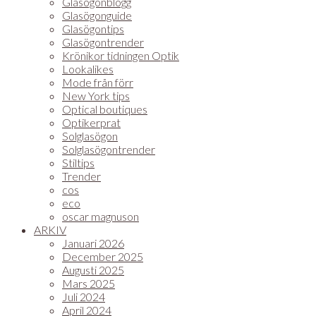
Glasögonblogg
Glasögonguide
Glasögontips
Glasögontrender
Krönikor tidningen Optik
Lookalikes
Mode från förr
New York tips
Optical boutiques
Optikerprat
Solglasögon
Solglasögontrender
Stiltips
Trender
cos
eco
oscar magnuson
ARKIV
Januari 2026
December 2025
Augusti 2025
Mars 2025
Juli 2024
April 2024