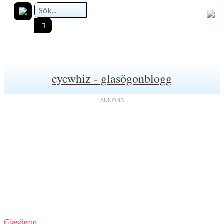
eyewhiz - glasögonblogg
Glasögon