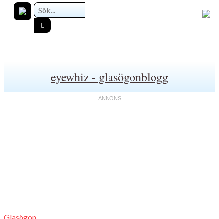
eyewhiz - glasögonblogg
Glasögon