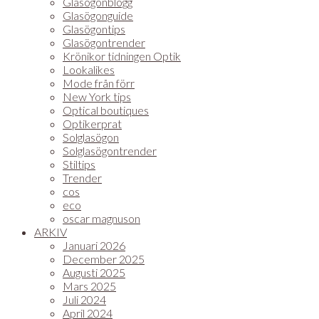
Glasögonblogg
Glasögonguide
Glasögontips
Glasögontrender
Krönikor tidningen Optik
Lookalikes
Mode från förr
New York tips
Optical boutiques
Optikerprat
Solglasögon
Solglasögontrender
Stiltips
Trender
cos
eco
oscar magnuson
ARKIV
Januari 2026
December 2025
Augusti 2025
Mars 2025
Juli 2024
April 2024