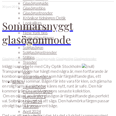
Glasögonguide
30 juni 2019
Glasögontips
Glasögontrender
Krönikor tidningen Optik
Sommarsnyggt
Lookalikes
Mode från förr
New York tips
glasögonmode
Optical boutiques
Optikerprat
Solglasögon
Solglasögontrender
Stiltips
Glasögon
Glasögonblogg
Glasögonguide
Glasögontips
Glasögontrender
Trender
Inlägg i samarbete med City Optik Stockholm
cos
Transparent båge har hängt med några år, men fortfarande är
eco
kombon med tonade, eller som här färgskiftande glas, ett
oscar magnuson
trendigt tips i sommar. Bågen får inte vara för klen, och gärna ha
ARKIV
en rolig form. Kantigheter känns nytt, runt är safe. Den här
Januari 2026
kommer från Oscar Magnusons senaste kollektion.
December 2025
Om en oftast använder glasögon är färgskiftande glas perfekt
Augusti 2025
val. Solbrillor inbyggt så att säga. Den halvmörka färgen passar
Mars 2025
otroligt bra till transparent båge.
Juli 2024
April 2024
Det var allt jag hade för i dag. Ha det så skönt i sommarsolen!