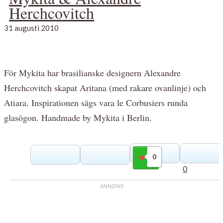
Herchcovitch
31 augusti 2010
För Mykita har brasilianske designern Alexandre
Herchcovitch skapat Aritana (med rakare ovanlinje) och
Atiara. Inspirationen sägs vara le Corbusiers runda
glasögon. Handmade by Mykita i Berlin.
0
Gilla
0