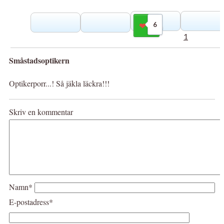
6
Gilla
1
Småstadsoptikern
Optikerporr...! Så jäkla läckra!!!
Skriv en kommentar
Namn*
E-postadress*